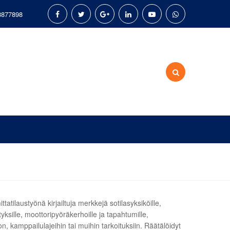
8877898
ttatilaustyönä kirjailtuja merkkejä sotilasyksiköille,
ityksille, moottoripyöräkerhoille ja tapahtumille,
on, kamppailulajeihin tai muihin tarkoituksiin. Räätälöidyt