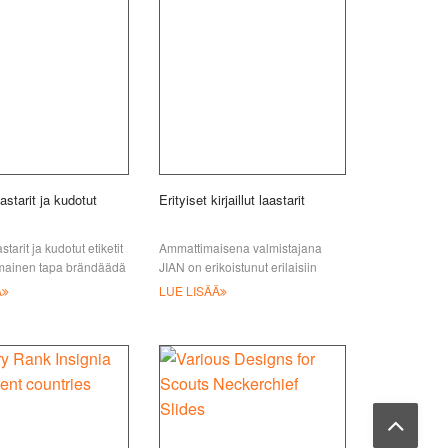
astarit ja kudotut
Erityiset kirjaillut laastarit
starit ja kudotut etiketit
Ammattimaisena valmistajana
omainen tapa brändäädä
JIAN on erikoistunut erilaisiin
. Niitä käytetään
erikoiskirjoilaastareihin, kuten
Ä
LUE LISÄÄ
en ja tiedon
Chenille-kirjailuun
 si:stä