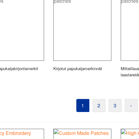
apukaijakirjontamerkit
Kirjotut papukaijamerkinnät
Mittatilau
laastareid
1
2
3
›