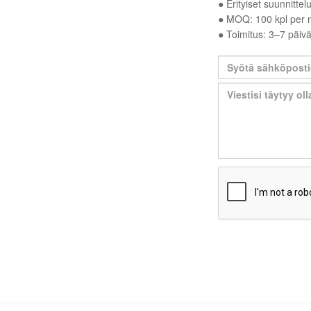
● Erityiset suunnitte
● MOQ: 100 kpl per m
● Toimitus: 3–7 päivä