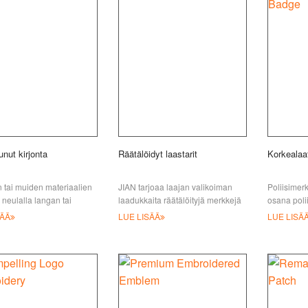
nut kirjonta
Räätälöidyt laastarit
Korkealaat
 tai muiden materiaalien
JIAN tarjoaa laajan valikoiman
Poliisimerk
u neulalla langan tai
laadukkaita räätälöityjä merkkejä
osana poli
evittämiseen, kirjontatyö
vaatteisiin ja muihin vaatteisiin
merkittävää
SÄÄ
LUE LISÄÄ
LUE LISÄ
ttua ja usein nähtävissä
edulliseen hintaan, mukaan lukien
on kunnia 
kirjonta