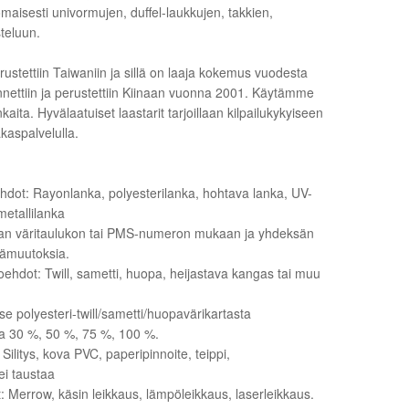
nomaisesti univormujen, duffel-laukkujen, takkien,
steluun.
stettiin Taiwaniin ja sillä on laaja kokemus vuodesta
nnettiin ja perustettiin Kiinaan vuonna 2001. Käytämme
kaita. Hyvälaatuiset laastarit tarjoillaan kilpailukykyiseen
kaspalvelulla.
hdot: Rayonlanka, polyesterilanka, hohtava lanka, UV-
metallilanka
gan väritaulukon tai PMS-numeron mukaan ja yhdeksän
isämuutoksia.
ehdot: Twill, sametti, huopa, heijastava kangas tai muu
tse polyesteri-twill/sametti/huopavärikartasta
lla 30 %, 50 %, 75 %, 100 %.
Silitys, kova PVC, paperipinnoite, teippi,
ei taustaa
 Merrow, käsin leikkaus, lämpöleikkaus, laserleikkaus.