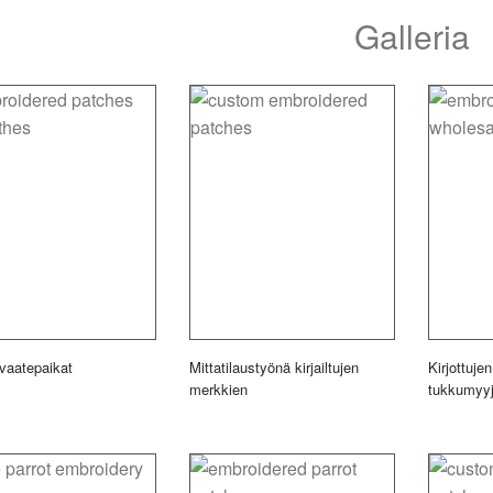
Galleria
 vaatepaikat
Mittatilaustyönä kirjailtujen
Kirjottujen
merkkien
tukkumyy