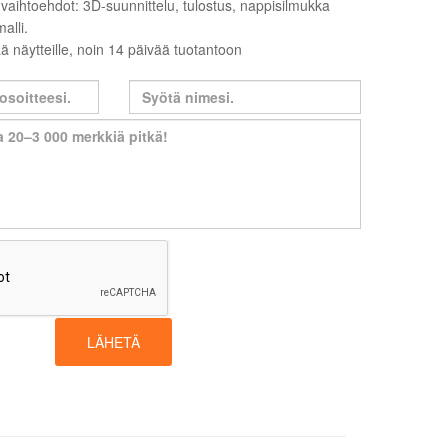
luvaihtoehdot: 3D-suunnittelu, tulostus, nappisilmukka
alli.
ä näytteille, noin 14 päivää tuotantoon
LÄHETÄ