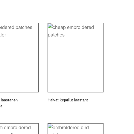
 laastarien
Halvat kirjaillut laastarit
jä