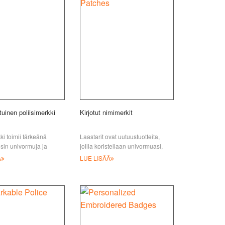
uinen poliisimerkki
Kirjotut nimimerkit
ki toimii tärkeänä
Laastarit ovat uutuustuotteita,
isin univormuja ja
joilla koristellaan univormuasi,
 henkilöllisyyttä. Meillä
täytetään varustekassi
Ä
LUE LISÄÄ
p.
harrastuksilla tai näytetään tärkeä
viesti. Nimet b:hen