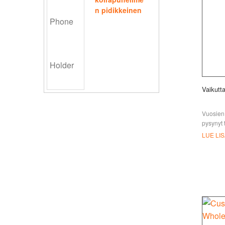
n pidikkeinen
Vaikutta
Vuosien 
pysynyt 
loistama
LUE LI
syvyyden