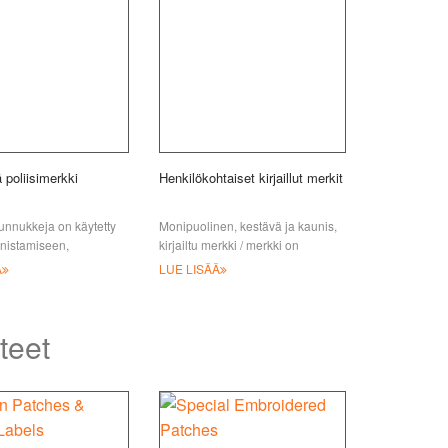
 poliisimerkki
Henkilökohtaiset kirjaillut merkit
 tunnukkeja on käytetty
Monipuolinen, kestävä ja kaunis,
nnistamiseen,
kirjailtu merkki / merkki on
n ja muistamiseen jo
erinomainen tapa esitellä
Ä
LUE LISÄÄ
jan. Aseman numeron
yrityksesi imagoa. JIAN tarjoaa
tteet