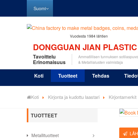
Suomi
Vuodesta 1984 lähtien
DONGGUAN JIAN PLASTIC
Tavoittelu
Ammatillisen tunnuksen sotilaspuv
Erinomaisuus
& Metallialusten valmistaja
Koti
Tuotteet
Tehdas
Tiedo
Koti
Kirjonta ja kudottu laastari
Kirjontamerkit
TUOTTEET
LÄH
Metallituotteet