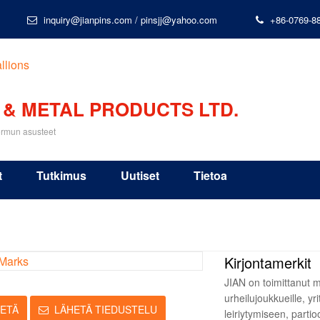
inquiry@jianpins.com
/
pinsjj@yahoo.com
+86-0769-8
 & METAL PRODUCTS LTD.
ormun asusteet
t
Tutkimus
Uutiset
Tietoa
Kirjontamerkit
JIAN on toimittanut mi
urheilujoukkueille, yr
ETÄ
LÄHETÄ TIEDUSTELU
leiriytymiseen, partio