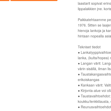
laastarit sopivat eri
lippalakkien jne. kori
Paikkatehtaamme peru
1976. Sitten se laaje
hienoja lankoja ja kan
hintaan nopealla asia
Tekniset tiedot
● Lankatyyppivaihtoe
lanka, (kulta/hopea) 
● Langan värit: Lan
värin sisällä, ilman l
● Taustakangasvaihto
erikoiskangas
● Kankaan värit: Vali
● Kirjonta-alue voi o
● Taustavaihtoehdot: 
koukku/lenkkitausta, 
● Reunusvaihtoehdot: