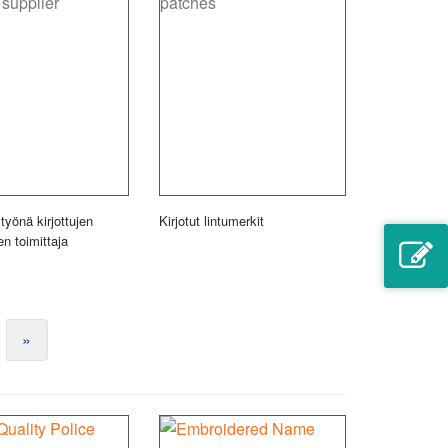
styönä kirjottujen
Kirjotut lintumerkit
en toimittaja
»