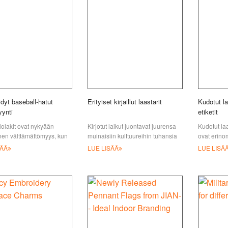
idyt baseball-hatut
Erityiset kirjaillut laastarit
Kudotut la
ynti
etiketit
olakit ovat nykyään
Kirjotut laikut juontavat juurensa
Kudotut laa
inen välttämättömyys, kun
muinaisiin kulttuureihin tuhansia
ovat erin
 menevät ulos. On melko
vuosia sitten tärkeinä
vaatteitasi
SÄÄ
LUE LISÄÄ
LUE LISÄ
, että monilla saattaa olla
tunnistusvälineinä sotilas- ja
brändäykse
n
muissa yliopistoissa
antamiseen