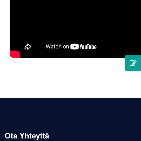
Meillä on kone- ja käsinkiillotusmenetelmät
metallimerkeille, yleensä teemme käsin kiillotuksen,
joissa on metallimerkit, rintaneulat, kolikot,
avaimenperä, jonka pinta on sileä ja kiiltävä.
Ota Yhteyttä