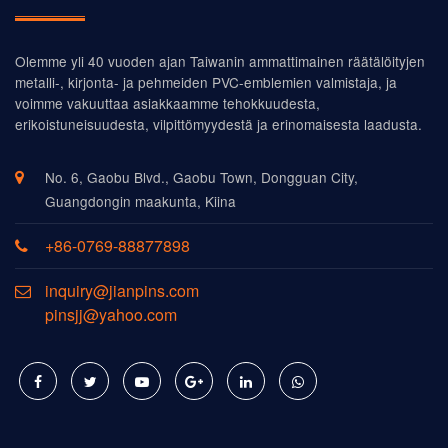
Olemme yli 40 vuoden ajan Taiwanin ammattimainen räätälöityjen
metalli-, kirjonta- ja pehmeiden PVC-emblemien valmistaja, ja
voimme vakuuttaa asiakkaamme tehokkuudesta,
erikoistuneisuudesta, vilpittömyydestä ja erinomaisesta laadusta.
No. 6, Gaobu Blvd., Gaobu Town, Dongguan City,
Guangdongin maakunta, Kiina
+86-0769-88877898
inquiry@jianpins.com
pinsjj@yahoo.com