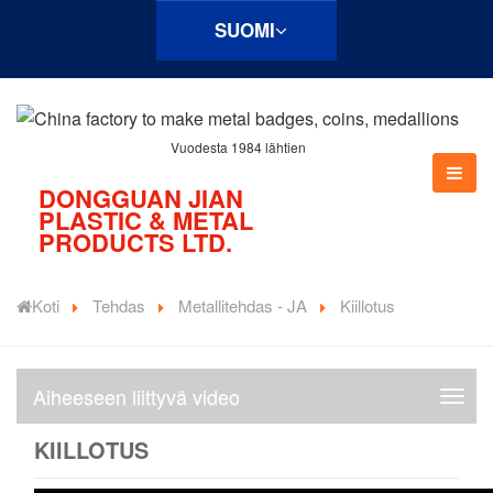
SUOMI
Vuodesta 1984 lähtien
DONGGUAN JIAN
PLASTIC & METAL
PRODUCTS LTD.
Koti
Tehdas
Metallitehdas - JA
Kiillotus
Aiheeseen liittyvä video
A
i
KIILLOTUS
h
e