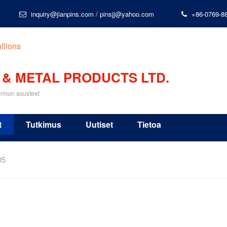
inquiry@jianpins.com
/
pinsjj@yahoo.com
+86-0769-8
 & METAL PRODUCTS LTD.
ormun asusteet
t
Tutkimus
Uutiset
Tietoa
05