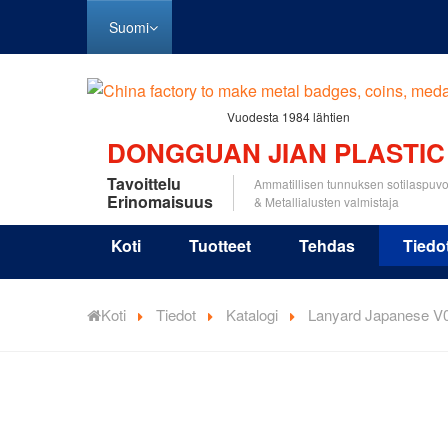
Suomi
Vuodesta 1984 lähtien
DONGGUAN JIAN PLASTIC
Tavoittelu
Ammatillisen tunnuksen sotilaspuv
Erinomaisuus
& Metallialusten valmistaja
Koti
Tuotteet
Tehdas
Tiedo
Koti
Tiedot
Katalogi
Lanyard Japanese V