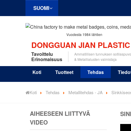
SUOMI
Vuodesta 1984 lähtien
DONGGUAN JIAN PLASTIC
Tavoittelu
Ammatillisen tunnuksen sotilaspuv
Erinomaisuus
& Metallialusten valmistaja
Koti
Tuotteet
Tehdas
Tiedo
Koti
Tehdas
Metallitehdas - JA
Sinkkiseo
AIHEESEEN LIITTYVÄ
SIN
VIDEO