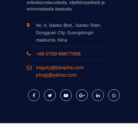
erikoistuneisuudesta, vilpittömyydestä ja
erinomaisesta laadusta.
No. 6, Gaobu Blvd., Gaobu Town,
Dongguan City, Guangdongin
maakunta, Kiina
+86-0769-88877898
inquiry@jianpins.com
pinsjj@yahoo.com