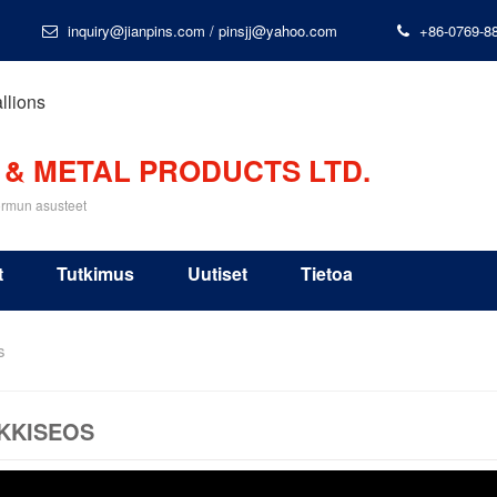
inquiry@jianpins.com
/
pinsjj@yahoo.com
+86-0769-8
 & METAL PRODUCTS LTD.
ormun asusteet
t
Tutkimus
Uutiset
Tietoa
s
KKISEOS