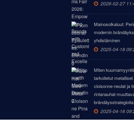
2026-02-27 11:
Mainosolkaluut: Peri
modernin brändäyk
yhdistäminen
2025-04-18 09:
Miten kuumamyyntii
tarkoitetut metalliset
cloisonne-neulat ja t
rintanauhat muuttav
brändäysstrategioita
2025-04-16 09:
LUE LISÄÄ