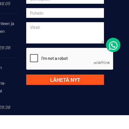
48:05
nteen ja
sen
29:38
n
LÄHETÄ NYT
ina-
at
29:38