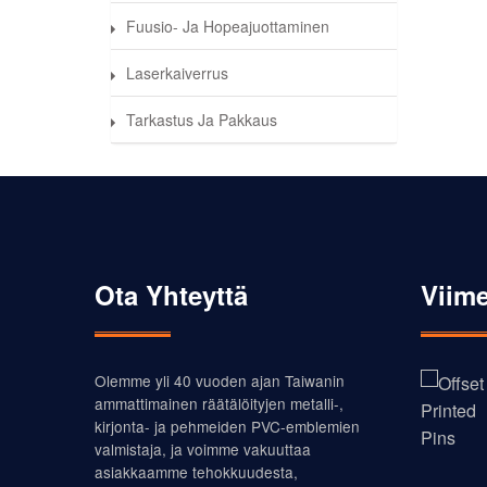
Fuusio- Ja Hopeajuottaminen
Laserkaiverrus
Tarkastus Ja Pakkaus
Ota Yhteyttä
Viime
Olemme yli 40 vuoden ajan Taiwanin
ammattimainen räätälöityjen metalli-,
kirjonta- ja pehmeiden PVC-emblemien
valmistaja, ja voimme vakuuttaa
asiakkaamme tehokkuudesta,