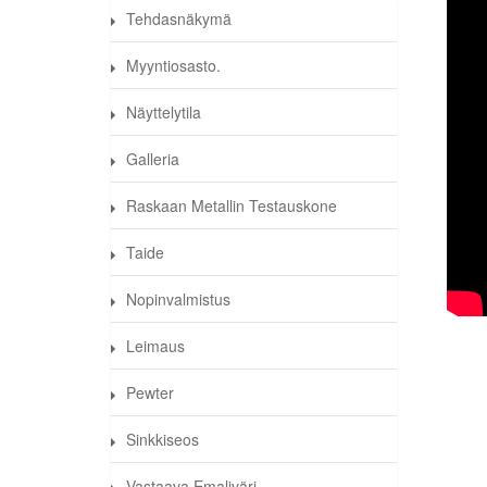
Tehdasnäkymä
Myyntiosasto.
Näyttelytila
Galleria
Raskaan Metallin Testauskone
Taide
Nopinvalmistus
metal
Leimaus
kolik
Pewter
Sinkkiseos
Vastaava Emaliväri